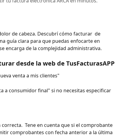
tir tu factura electrónica ARCA en minutos.
dolor de cabeza. Descubrí cómo facturar  de 
 Una guía clara para que puedas enfocarte en 
e encarga de la complejidad administrativa.
cturar desde la web de TusFacturasAPP
eva venta a mis clientes" 
 a consumidor final" si no necesitas especificar 
 correcta.  Tene en cuenta que si el comprobante 
itir comprobantes con fecha anterior a la última 