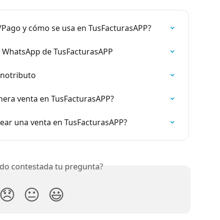
a/Pago y cómo se usa en TusFacturasAPP?
e WhatsApp de TusFacturasAPP
notributo
imera venta en TusFacturasAPP?
rear una venta en TusFacturasAPP?
do contestada tu pregunta?
😞
😐
😃