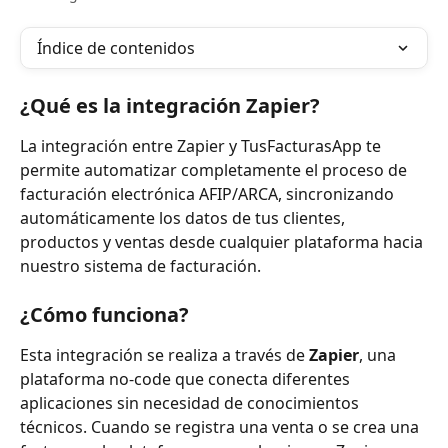
Índice de contenidos
¿Qué es la integración Zapier?
La integración entre Zapier y TusFacturasApp te 
permite automatizar completamente el proceso de 
facturación electrónica AFIP/ARCA, sincronizando 
automáticamente los datos de tus clientes, 
productos y ventas desde cualquier plataforma hacia 
nuestro sistema de facturación.
¿Cómo funciona?
Esta integración se realiza a través de 
Zapier
, una 
plataforma no-code que conecta diferentes 
aplicaciones sin necesidad de conocimientos 
técnicos. Cuando se registra una venta o se crea una 