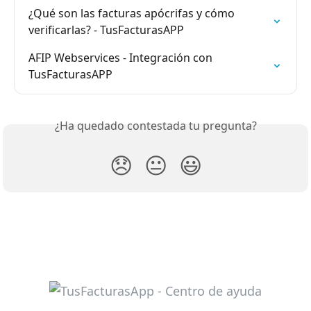
¿Qué son las facturas apócrifas y cómo 
verificarlas? - TusFacturasAPP
AFIP Webservices - Integración con 
TusFacturasAPP
¿Ha quedado contestada tu pregunta?
😞
😐
😃