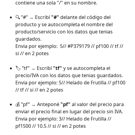
contiene una sola "/" en su nombre.
🔍 ”#” → Escribí 
"#"
 delante del código del 
producto y se autocompleta el nombre del 
producto/servicio con los datos que tenias 
guardados. 
Envia por ejemplo:  5// #P379179 // pf100 // tf // 
si // en 2 potes
🏷️ ”tf” → Escribí 
"tf"
 y se autocompleta el 
precio/IVA con los datos que tenias guardados. 
Envia por ejemplo: 5// Helado de Frutilla // pf100 
// tf // si // en 2 potes
💰 ”pf” → Anteponé 
"pf"
 al valor del precio para 
enviar el precio final en lugar del precio sin IVA. 
Envia por ejemplo: 3// Helado de Frutilla // 
pf1500 // 10.5 // si // en 2 potes