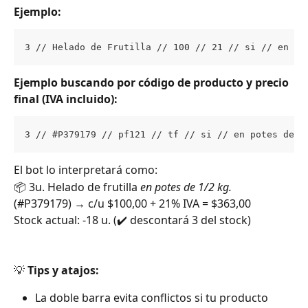
Ejemplo:
3 // Helado de Frutilla // 100 // 21 // si // en po
Ejemplo buscando por código de producto y precio 
final (IVA incluido):
3 // #P379179 // pf121 // tf // si // en potes de 1
El bot lo interpretará como:
📦 3u. Helado de frutilla 
en potes de 1/2 kg.
(#P379179) → c/u $100,00 + 21% IVA = $363,00
Stock actual: -18 u. (✔️ descontará 3 del stock)
💡 
Tips y atajos:
La doble barra evita conflictos si tu producto 