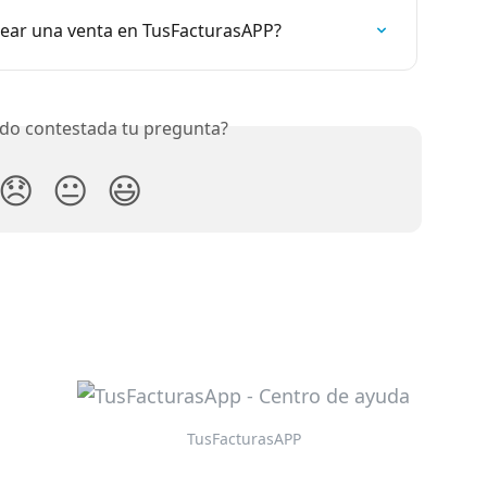
rear una venta en TusFacturasAPP?
do contestada tu pregunta?
😞
😐
😃
TusFacturasAPP