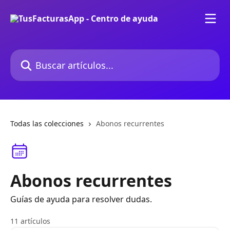
Ir al contenido principal
Buscar artículos...
Todas las colecciones
Abonos recurrentes
Abonos recurrentes
Guías de ayuda para resolver dudas.
11 artículos