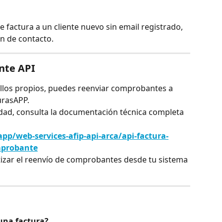
 factura a un cliente nuevo sin email registrado, 
ón de contacto.
nte API
rollos propios, puedes reenviar comprobantes a 
urasAPP.
dad, consulta la documentación técnica completa 
app/web-services-afip-api-arca/api-factura-
omprobante
tizar el reenvío de comprobantes desde tu sistema 
una factura?