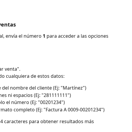
ventas
l, envía el número 
1
 para acceder a las opciones 
ar venta".
do cualquiera de estos datos:
e del nombre del cliente (Ej: "Martínez")
es ni espacios (Ej: "281111111")
olo el número (Ej: "00201234")
rmato completo (Ej: "Factura A 0009-00201234")
 4 caracteres para obtener resultados más 