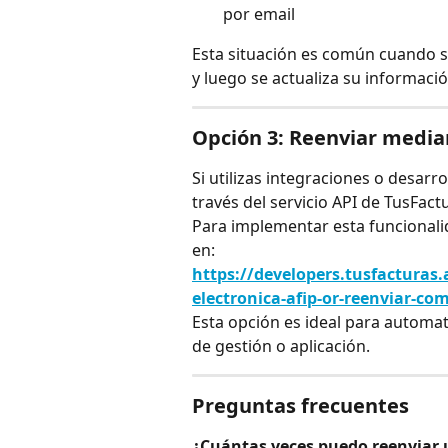
por email
Esta situación es común cuando se
y luego se actualiza su informaci
Opción 3: Reenviar media
Si utilizas integraciones o desar
través del servicio API de TusFact
Para implementar esta funcionali
en:
https://developers.tusfacturas.
electronica-afip-or-reenviar-c
Esta opción es ideal para automa
de gestión o aplicación.
Preguntas frecuentes
¿Cuántas veces puedo reenviar 