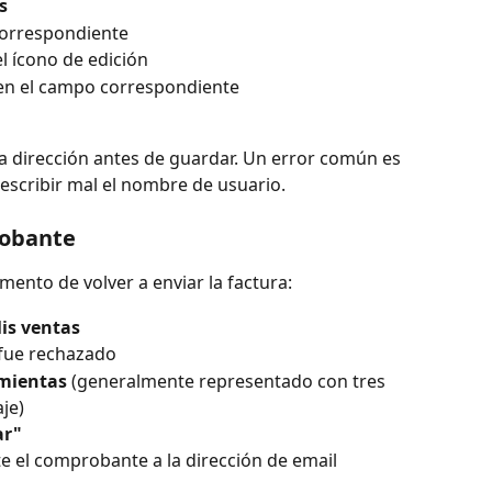
s
 correspondiente
el ícono de edición
l en el campo correspondiente
eva dirección antes de guardar. Un error común es 
escribir mal el nombre de usuario.
robante
mento de volver a enviar la factura:
is ventas
 fue rechazado
mientas
 (generalmente representado con tres 
je)
ar"
e el comprobante a la dirección de email 