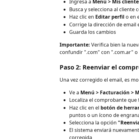
Ingresa a 
Menú > Mis cliente
Busca y selecciona al cliente
Haz clic en 
Editar perfil
 o en 
Corrige la dirección de emai
Guarda los cambios
Importante:
 Verifica bien la nu
confundir ".com" con ".com.ar" o 
Paso 2: Reenviar el comp
Una vez corregido el email, es mo
Ve a 
Menú > Facturación > M
Localiza el comprobante que
Haz clic en el 
botón de herra
puntos o un ícono de engrana
Selecciona la opción 
"Reenvi
El sistema enviará nuevament
corregida